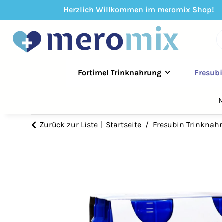
Herzlich Willkommen im meromix Shop!
Fortimel Trinknahrung
Fresub
N
Zurück zur Liste
Startseite
Fresubin Trinknah