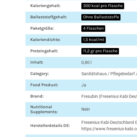
Kaloriengehalt:
300 kcal pro Flasche
Ballaststoffgehalt:
Ohne Ballaststoffe
Paketgröße:
4 Flaschen
Kaloriendichte:
1,5 kcal/ml
Proteingehalt:
11,2 gr pro Flasche
Inhalt:
0,80 l
Category:
Sanitätshaus / Pflegebedar
Food Product:
Ja
Brand:
Fresubin (Fresenius Kabi De
Nutritional
Nein
Supplements:
Fresenius Kabi Deutschland
Herstellerdetails DE:
https://www.fresenius-kabi.