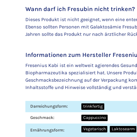
Wann darf ich Fresubin nicht trinken?
Dieses Produkt ist nicht geeignet, wenn eine ente
Ebenso sollten Personen mit Galaktosämie Fresubin
Jahren sollte das Produkt nur nach ärztlicher R
Informationen zum Hersteller Freseni
Fresenius Kabi ist ein weltweit agierendes Gesu
Biopharmazeutika spezialisiert hat. Unsere Prod
Geschmacksbezeichnung auf der Verpackung kommen
Inhaltsstoffe und Hinweise vollständig und verstä
Produkteigenschaft
Wert
Darreichungsform:
trinkfertig
Geschmack:
Cappuccino
Vegetarisch
Laktosearm
Ernährungsform: