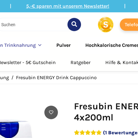
|
5,-€ sparen mit unserem Newsletter!
|
Telef
in Trinknahrung
Pulver
Hochkalorische Creme
ewsletter - 5€ Gutschein
Ratgeber
Hilfe & Konta
rung
Fresubin ENERGY Drink Cappuccino
Fresubin ENE
4x200ml
(1 Bewertunge