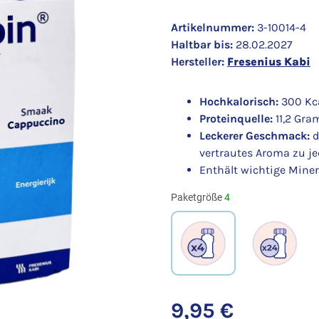
Artikelnummer:
3-10014-4
Haltbar bis:
28.02.2027
Hersteller:
Fresenius Kabi
Hochkalorisch:
300 Kca
Proteinquelle:
11,2 Gra
Leckerer Geschmack:
d
vertrautes Aroma zu je
Enthält wichtige Mine
Paketgröße
4
4
24
9,95 €