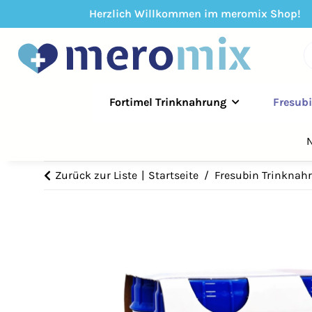
Herzlich Willkommen im meromix Shop!
Fortimel Trinknahrung
Fresub
N
Zurück zur Liste
Startseite
Fresubin Trinknah