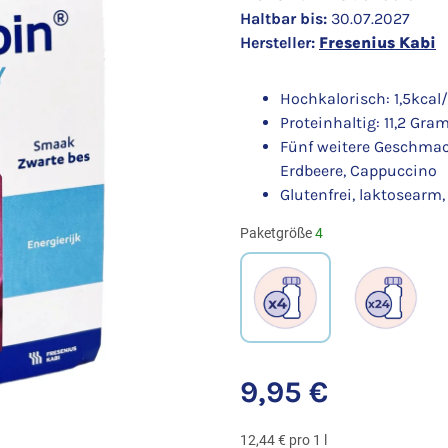
Haltbar bis:
30.07.2027
Hersteller:
Fresenius Kabi
Hochkalorisch: 1,5kcal/
Proteinhaltig: 11,2 Gr
Fünf weitere Geschmack
Erdbeere, Cappuccino
Glutenfrei, laktosearm,
Paketgröße
4
4
24
9,95 €
12,44 € pro 1 l