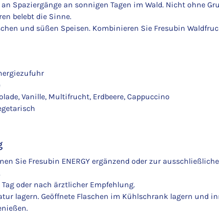
 an Spaziergänge an sonnigen Tagen im Wald. Nicht ohne Grun
en belebt die Sinne.
schen und süßen Speisen. Kombinieren Sie Fresubin Waldfruch
Energiezufuhr
e
de, Vanille, Multifrucht, Erdbeere, Cappuccino
vegetarisch
g
nnen Sie Fresubin ENERGY ergänzend oder zur ausschließlich
.
 Tag oder nach ärztlicher Empfehlung.
tur lagern. Geöffnete Flaschen im Kühlschrank lagern und i
enießen.