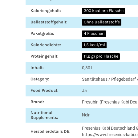
Kaloriengehalt:
300 kcal pro Flasche
Ballaststoffgehalt:
Ohne Ballaststoffe
Paketgröße:
4 Flaschen
Kaloriendichte:
1,5 kcal/ml
Proteingehalt:
11,2 gr pro Flasche
Inhalt:
0,80 l
Category:
Sanitätshaus / Pflegebedar
Food Product:
Ja
Brand:
Fresubin (Fresenius Kabi De
Nutritional
Nein
Supplements:
Fresenius Kabi Deutschland
Herstellerdetails DE:
https://www.fresenius-kabi.