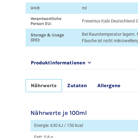
Unit:
ml
Verantwortliche
Fresenius Kabi Deutschland
Person EU:
Bei Raumtemperatur lagern. 
Storage & Usage
(DE):
Flasche ist nicht mikrowellen
Produktinformationen
Nährwerte
Zutaten
Allergene
Nährwerte je 100ml
Energie: 630 kJ / 150 kcal
Fett: 5,8 g