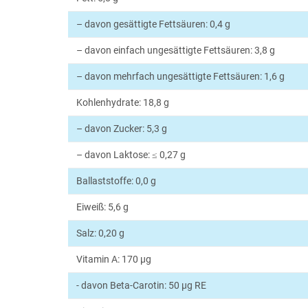
– davon gesättigte Fettsäuren: 0,4 g
– davon einfach ungesättigte Fettsäuren: 3,8 g
– davon mehrfach ungesättigte Fettsäuren: 1,6 g
Kohlenhydrate: 18,8 g
– davon Zucker: 5,3 g
– davon Laktose: ≤ 0,27 g
Ballaststoffe: 0,0 g
Eiweiß: 5,6 g
Salz: 0,20 g
Vitamin A: 170 µg
- davon Beta-Carotin: 50 µg RE