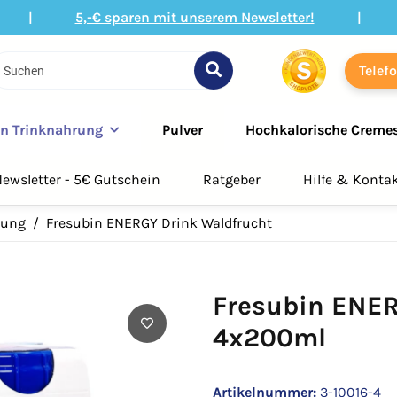
|
5,-€ sparen mit unserem Newsletter!
|
Telef
in Trinknahrung
Pulver
Hochkalorische Creme
ewsletter - 5€ Gutschein
Ratgeber
Hilfe & Konta
rung
Fresubin ENERGY Drink Waldfrucht
Fresubin ENER
4x200ml
Artikelnummer:
3-10016-4