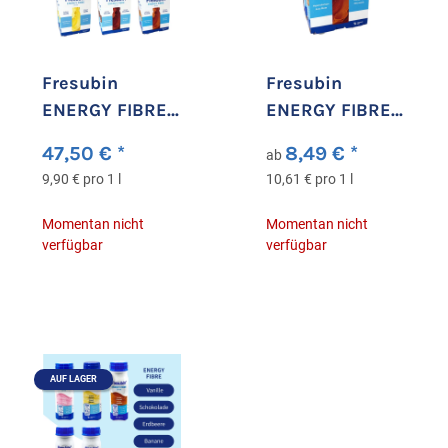
Fresubin
Fresubin
ENERGY FIBRE
ENERGY FIBRE
Mischkarton
Drink Karamell
47,50 €
*
8,49 €
*
ab
24x200ml
9,90 € pro 1 l
10,61 € pro 1 l
Momentan nicht
Momentan nicht
verfügbar
verfügbar
AUF LAGER