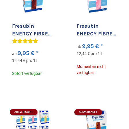
Fresubin
Fresubin
ENERGY FIBRE
ENERGY FIBRE
Drink
Drink Erdbeere
9,95 €
*
ab
Schokolade
9,95 €
*
ab
12,44 € pro 1 l
12,44 € pro 1 l
Momentan nicht
verfügbar
Sofort verfügbar
AUSVERKAUFT
AUSVERKAUFT