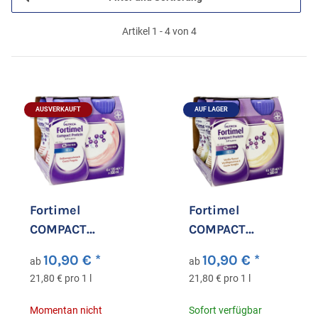
Artikel 1 - 4 von 4
AUSVERKAUFT
AUF LAGER
Fortimel
Fortimel
COMPACT
COMPACT
PROTEIN 2.4
PROTEIN 2.4
10,90 €
*
10,90 €
*
ab
ab
kcal/ml Drink
kcal/ml Drink
21,80 € pro 1 l
21,80 € pro 1 l
Erdbeere
Vanille
Momentan nicht
Sofort verfügbar