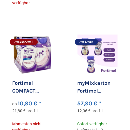
verfügbar
AUSVERKAUFT
AUF LAGER
Fortimel
myMixkarton
COMPACT
Fortimel
PROTEIN 2.4
Compact
10,90 €
*
57,90 €
*
ab
kcal/ml Drink
Protein - 24
21,80 € pro 1 l
12,06 € pro 1 l
Waldfrucht
Flaschen
Momentan nicht
Sofort verfügbar
verfügbar
Lieferzeit: 1 - 2