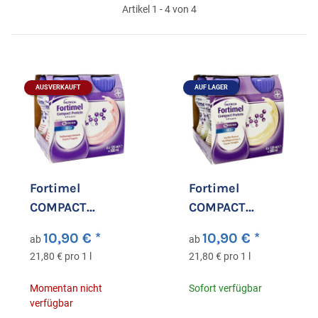
Artikel 1 - 4 von 4
AUSVERKAUFT
AUF LAGER
Fortimel
Fortimel
COMPACT
COMPACT
PROTEIN 2.4
PROTEIN 2.4
10,90 €
*
10,90 €
*
ab
ab
kcal/ml Drink
kcal/ml Drink
21,80 € pro 1 l
21,80 € pro 1 l
Erdbeere
Vanille
Momentan nicht
Sofort verfügbar
verfügbar