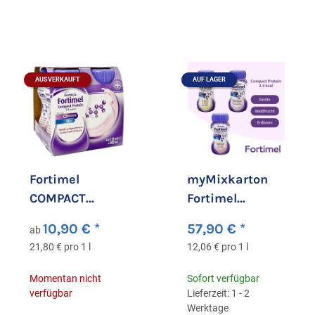
AUSVERKAUFT
AUF LAGER
Fortimel
myMixkarton
COMPACT
Fortimel
PROTEIN 2.4
Compact
10,90 €
*
57,90 €
*
ab
kcal/ml Drink
Protein - 24
21,80 € pro 1 l
12,06 € pro 1 l
Waldfrucht
Flaschen
Momentan nicht
Sofort verfügbar
verfügbar
Lieferzeit: 1 - 2
Werktage