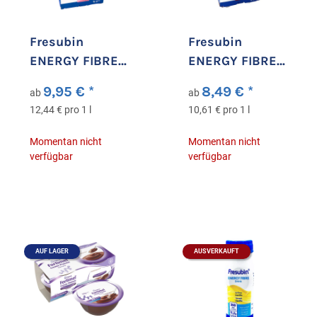
Fresubin
Fresubin
ENERGY FIBRE
ENERGY FIBRE
Drink Erdbeere
Drink Karamell
9,95 €
*
8,49 €
*
ab
ab
12,44 € pro 1 l
10,61 € pro 1 l
Momentan nicht
Momentan nicht
verfügbar
verfügbar
AUF LAGER
AUSVERKAUFT