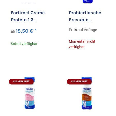
Fortimel Creme
Probierflasche
Protein 1.6
Fresubin
kcal/ml
ENERGY FIBRE
Preis auf Anfrage
15,50 €
*
ab
Schokolade
Drink Vanille
1x200ml
Momentan nicht
Sofort verfügbar
verfügbar
AUSVERKAUFT
AUSVERKAUFT