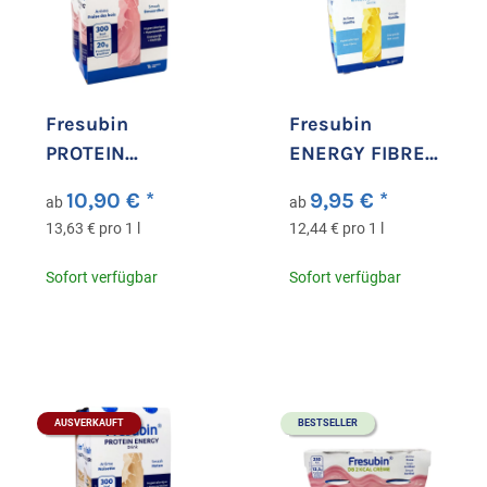
Fresubin
Fresubin
PROTEIN
ENERGY FIBRE
ENERGY Drink
Drink Vanille
10,90 €
*
9,95 €
*
ab
ab
Walderdbeere
13,63 € pro 1 l
12,44 € pro 1 l
Sofort verfügbar
Sofort verfügbar
AUSVERKAUFT
BESTSELLER