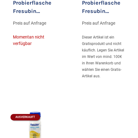
Probierflasche
Probierflasche
Fresubin
Fresubin
ENERGY FIBRE
ENERGY FIBRE
Preis auf Anfrage
Preis auf Anfrage
Drink Erdbeere
Drink Karamell
1x200ml
1x200ml
Momentan nicht
Dieser Artikel ist ein
verfügbar
Gratisprodukt und nicht
käuflich. Legen Sie Artikel
im Wert von mind. 100€
in Ihren Warenkorb und
wählen Sie einen Gratis-
Artikel aus.
AUSVERKAUFT