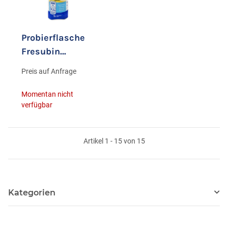
Probierflasche
Fresubin
ENERGY FIBRE
Preis auf Anfrage
Drink Banane
1x200ml
Momentan nicht
verfügbar
Artikel 1 - 15 von 15
Kategorien