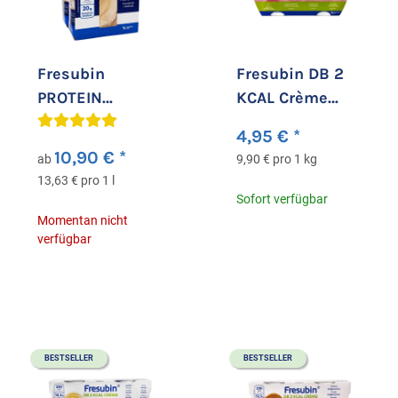
Fresubin
Fresubin DB 2
PROTEIN
KCAL Crème
ENERGY Drink
Erdbeere
4,95 €
*
Nuss
10,90 €
*
ab
9,90 € pro 1 kg
13,63 € pro 1 l
Sofort verfügbar
Momentan nicht
verfügbar
BESTSELLER
BESTSELLER