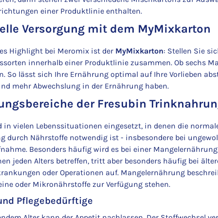
chtungen einer Produktlinie enthalten.
uelle Versorgung mit dem MyMixkarton
es Highlight bei Meromix ist der
MyMixkarton
: Stellen Sie s
ngssorten innerhalb einer Produktlinie zusammen. Ob sechs Ma
nen. So lässt sich Ihre Ernährung optimal auf Ihre Vorlieben 
nd mehr Abwechslung in der Ernährung haben.
ngsbereiche der Fresubin Trinknahru
d in vielen Lebenssituationen eingesetzt, in denen die normal
g durch Nährstoffe notwendig ist - insbesondere bei ungewol
ahme. Besonders häufig wird es bei einer Mangelernährung 
n jeden Alters betreffen, tritt aber besonders häufig bei ält
rankungen oder Operationen auf. Mangelernährung beschrei
teine oder Mikronährstoffe zur Verfügung stehen.
und Pflegebedürftige
dem Alter kann der Appetit nachlassen. Der Stoffwechsel ve