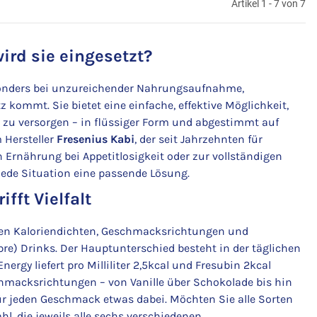
Artikel 1 - 7 von 7
rd sie eingesetzt?
esonders bei unzureichender Nahrungsaufnahme,
ommt. Sie bietet eine einfache, effektive Möglichkeit,
n zu versorgen – in flüssiger Form und abgestimmt auf
Hersteller
Fresenius Kabi
, der seit Jahrzehnten für
Ernährung bei Appetitlosigkeit oder zur vollständigen
jede Situation eine passende Lösung.
fft Vielfalt
enen Kaloriendichten, Geschmacksrichtungen und
bre) Drinks. Der Hauptunterschied besteht in der täglichen
ergy liefert pro Milliliter 2,5kcal und Fresubin 2kcal
eschmacksrichtungen – von Vanille über Schokolade bis hin
für jeden Geschmack etwas dabei. Möchten Sie alle Sorten
, die jeweils alle sechs verschiedenen