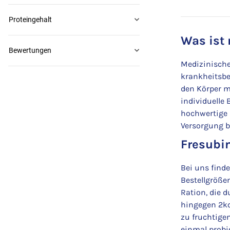
Proteingehalt
Was ist
Bewertungen
Medizinische
krankheitsbe
den Körper m
individuelle 
hochwertige 
Versorgung b
Fresubin
Bei uns find
Bestellgröße
Ration, die d
hingegen 2kca
zu fruchtige
einmal probi