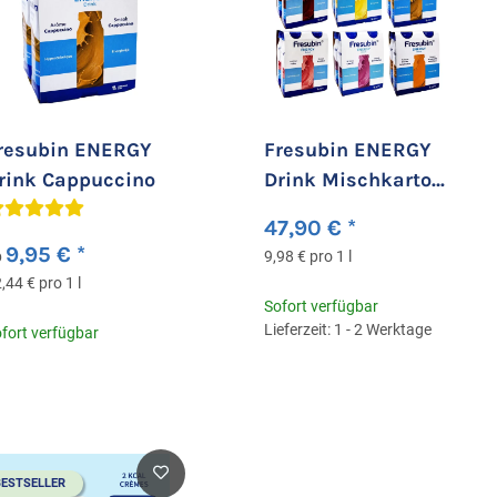
resubin ENERGY
Fresubin ENERGY
rink Cappuccino
Drink Mischkarton
6x4x200ml
47,90 €
*
9,95 €
*
b
9,98 € pro 1 l
,44 € pro 1 l
Sofort verfügbar
Lieferzeit: 1 - 2 Werktage
fort verfügbar
BESTSELLER