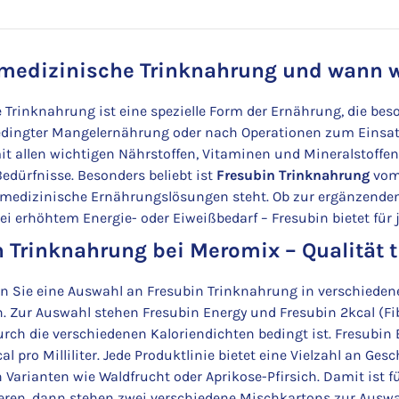
 medizinische Trinknahrung und wann wi
 Trinknahrung ist eine spezielle Form der Ernährung, die b
dingter Mangelernährung oder nach Operationen zum Einsatz k
it allen wichtigen Nährstoffen, Vitaminen und Mineralstoffe
Bedürfnisse. Besonders beliebt ist
Fresubin Trinknahrung
vom 
medizinische Ernährungslösungen steht. Ob zur ergänzenden 
ei erhöhtem Energie- oder Eiweißbedarf – Fresubin bietet für 
 Trinknahrung bei Meromix – Qualität tri
en Sie eine Auswahl an Fresubin Trinknahrung in verschied
n. Zur Auswahl stehen Fresubin Energy und Fresubin 2kcal (Fi
urch die verschiedenen Kaloriendichten bedingt ist. Fresubin En
l pro Milliliter. Jede Produktlinie bietet eine Vielzahl an G
n Varianten wie Waldfrucht oder Aprikose-Pfirsich. Damit ist 
eren, dann stehen zwei verschiedene Mischkartons zur Auswahl