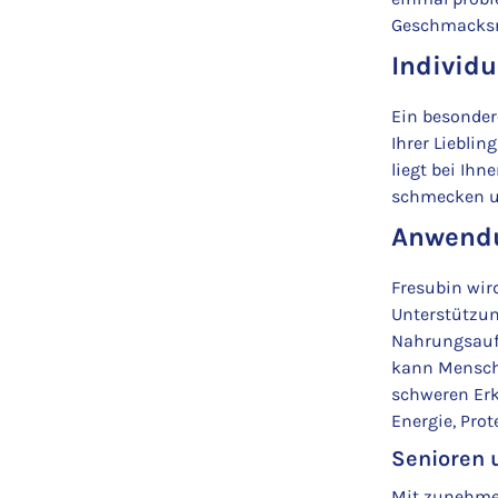
Geschmacksri
Individ
Ein besonder
Ihrer Liebli
liegt bei Ih
schmecken u
Anwendu
Fresubin wir
Unterstützun
Nahrungsaufn
kann Mensche
schweren Erk
Energie, Pro
Senioren 
Mit zunehmen