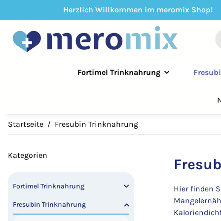
Herzlich Willkommen im meromix Shop!
Fortimel Trinknahrung
Fresub
N
Startseite
Fresubin Trinknahrung
Kategorien
Fresub
Fortimel Trinknahrung
Hier finden 
Mangelernähr
Fresubin Trinknahrung
Kaloriendich