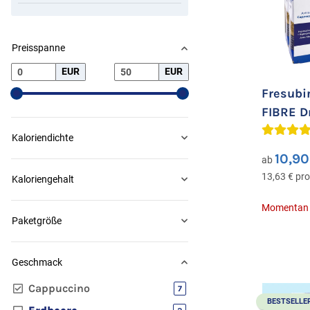
Preisspanne
EUR
EUR
Fresubi
FIBRE D
Cappuc
Kaloriendichte
10,9
ab
13,63 € pro 
Kaloriengehalt
Momentan n
Paketgröße
Geschmack
Cappuccino
Artikel gefunden
7
BESTSELLE
Artikel gefunden