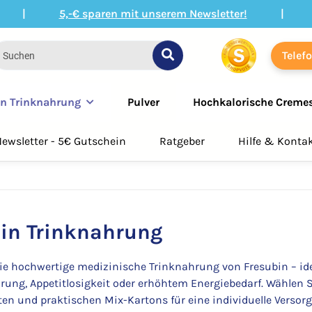
|
5,-€ sparen mit unserem Newsletter!
|
Telef
in Trinknahrung
Pulver
Hochkalorische Creme
ewsletter - 5€ Gutschein
Ratgeber
Hilfe & Konta
in Trinknahrung
Sie hochwertige medizinische Trinknahrung von Fresubin – id
ung, Appetitlosigkeit oder erhöhtem Energiebedarf. Wählen
ten und praktischen Mix-Kartons für eine individuelle Vers