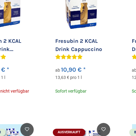
n 2 KCAL
Fresubin 2 KCAL
F
rink
Drink Cappuccino
D
cino
0 €
*
10,90 €
*
ab
a
1 l
13,63 € pro 1 l
12
icht verfügbar
Sofort verfügbar
So
R
AUSVERKAUFT