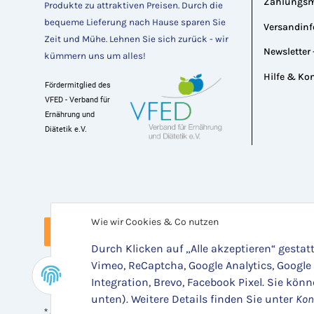
Zahlungsm
Produkte zu attraktiven Preisen
. Durch die 
bequeme Lieferung nach Hause sparen Sie 
Versandin
Zeit und Mühe. Lehnen Sie sich zurück - wir 
Newsletter 
kümmern uns um alles! 
Hilfe & Ko
Fördermitglied des 
VFED - Verband für 
Ernährung und 
Diätetik e.V.
Wie wir Cookies & Co nutzen
Vertrag widerrufen
Durch Klicken auf „Alle akzeptieren“ gestat
Vimeo, ReCaptcha, Google Analytics, Google
Integration, Brevo, Facebook Pixel. Sie kön
unten). Weitere Details finden Sie unter
Kon
Versand
* Alle Preise inkl. gesetzlicher USt., zzgl.