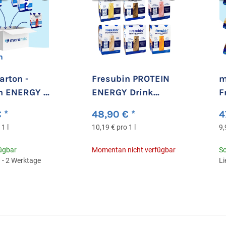
rton -
Fresubin PROTEIN
m
n ENERGY -
ENERGY Drink
F
chen
Mischkarton
C
€
*
48,90 €
*
4
24x200ml
1 l
10,19 € pro 1 l
9,
Trinkflasche
fügbar
Momentan nicht verfügbar
So
1 - 2 Werktage
Li