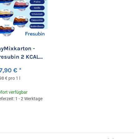
yMixkarton -
resubin 2 KCAL
rème 24 Becher
7,90 €
*
98 € pro 1 l
fort verfügbar
eferzeit: 1 - 2 Werktage