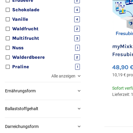
Erdbeere
2
Schokolade
Artikel gefunden
4
Vanille
Artikel gefunden
4
Waldfrucht
Artikel gefunden
2
Multifrucht
Artikel gefunden
3
myMixka
Nuss
Artikel gefunden
1
Fresubi
Walderdbeere
Artikel gefunden
2
24 Flas
48,90 
Praline
Artikel gefunden
1
10,19 € pro 
Alle anzeigen
Sofort ver
Ernährungsform
Lieferzeit: 
Ballaststoffgehalt
Darreichungsform